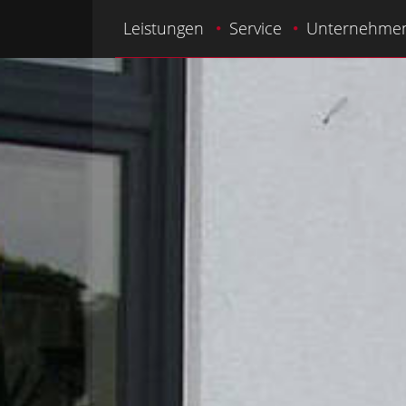
Leistungen
Service
Unternehme
Unser Leistungsspektrum
Unser Service-Angebot
Balkone
Fens
3D-Scannen
Son
Mülltonnen­boxen
Ter