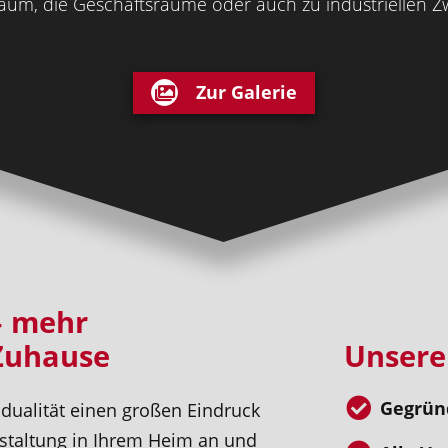
um, die Geschäftsräume oder auch zu industriellen Z
Zur Galerie
– mehr
 Zuhause
Unsere
Gegründ
dualität einen großen Eindruck
estaltung in Ihrem Heim an und