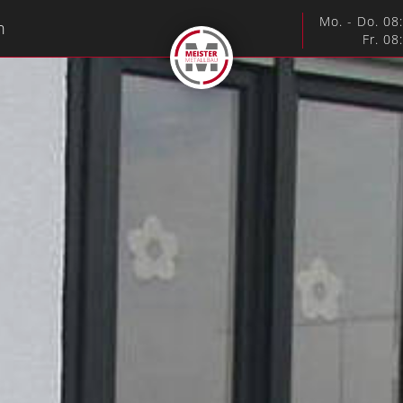
Mo. - Do. 08
n
Fr. 08
tergitter
Geländer & Handläufe
der­anfertigungen
Wasserstrahl­schneide­tec
rassenüber­dachungen
Treppen